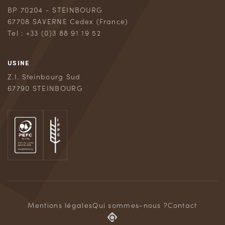
BP 70204 - STEINBOURG
67708 SAVERNE Cedex (France)
Tel : +33 (0)3 88 91 19 52
USINE
Z.I. Steinbourg Sud
67790 STEINBOURG
Mentions légales
Qui sommes-nous ?
Contact
Adipso,