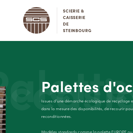
SCIERIE &
CAISSERIE
DE
STEINBOURG
Palette
occasi
Palettes d'o
Issues d’une démarche écologique de recyclage et
dans la mesure des disponibilités, de recourir pou
reconditionnées.
Modèles standards comme la palette EUROPE ou les