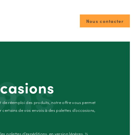
Nous contacter
s
ons
ccasions
 de réemploi des produits, notre offre vous permet
r certains de vos envois à des palettes d’occasions,
 palettes d’expéditions, en version légères, ½