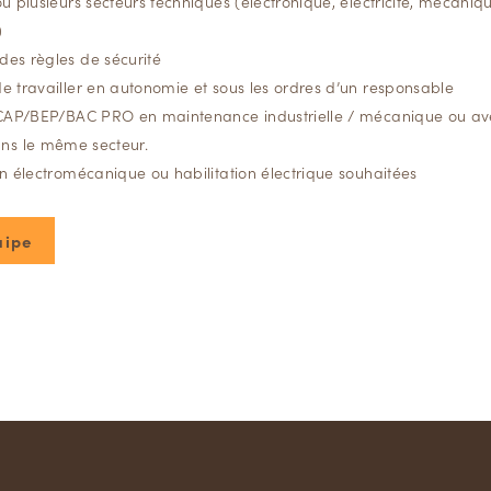
ou plusieurs secteurs techniques (électronique, électricité, mécaniq
)
es règles de sécurité
e travailler en autonomie et sous les ordres d’un responsable
n CAP/BEP/BAC PRO en maintenance industrielle / mécanique ou a
ans le même secteur.
en électromécanique ou habilitation électrique souhaitées
uipe