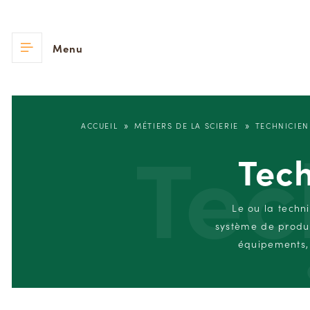
Menu
»
»
Tec
ACCUEIL
MÉTIERS DE LA SCIERIE
TECHNICIE
Tec
Le ou la techn
système de produc
ma
équipements, 