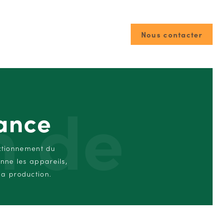
Nous contacter
n de
ance
nctionnement du
nne les appareils,
nce
la production.